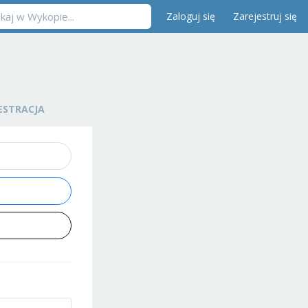
Zaloguj się
Zarejestruj się
ESTRACJA