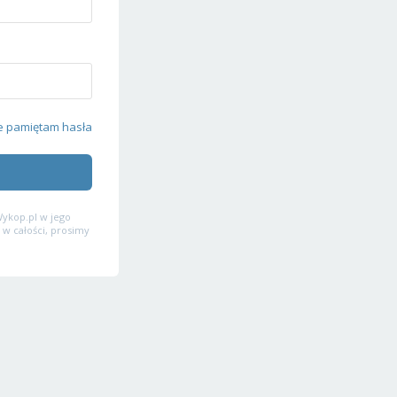
e pamiętam hasła
ykop.pl w jego
 w całości, prosimy