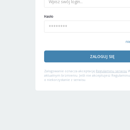
Hasło
ni
ZALOGUJ SIĘ
Zalogowanie oznacza akceptację
Regulaminu serwisu
W
aktualnym brzmieniu. Jeśli nie akceptujesz Regulaminu
o niekorzystanie z serwisu.