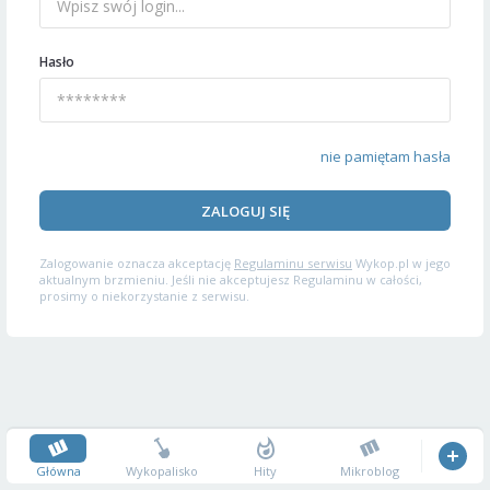
Hasło
nie pamiętam hasła
ZALOGUJ SIĘ
Zalogowanie oznacza akceptację
Regulaminu serwisu
Wykop.pl w jego
aktualnym brzmieniu. Jeśli nie akceptujesz Regulaminu w całości,
prosimy o niekorzystanie z serwisu.
Główna
Wykopalisko
Hity
Mikroblog