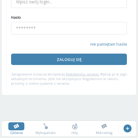
Hasło
nie pamiętam hasła
ZALOGUJ SIĘ
Zalogowanie oznacza akceptację
Regulaminu serwisu
Wykop.pl w jego
aktualnym brzmieniu. Jeśli nie akceptujesz Regulaminu w całości,
prosimy o niekorzystanie z serwisu.
Główna
Wykopalisko
Hity
Mikroblog