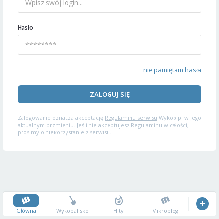
Hasło
nie pamiętam hasła
ZALOGUJ SIĘ
Zalogowanie oznacza akceptację
Regulaminu serwisu
Wykop.pl w jego
aktualnym brzmieniu. Jeśli nie akceptujesz Regulaminu w całości,
prosimy o niekorzystanie z serwisu.
Główna
Wykopalisko
Hity
Mikroblog