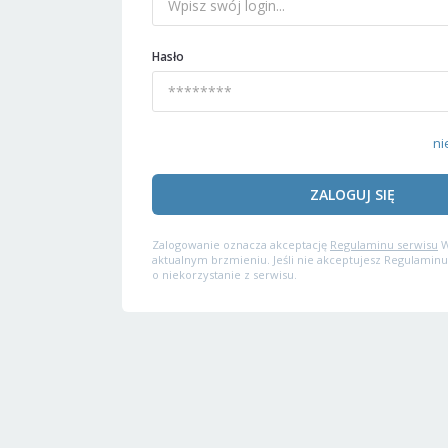
Hasło
ni
ZALOGUJ SIĘ
Zalogowanie oznacza akceptację
Regulaminu serwisu
W
aktualnym brzmieniu. Jeśli nie akceptujesz Regulaminu
o niekorzystanie z serwisu.