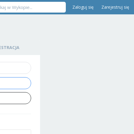
Zaloguj się
Zarejestruj się
ESTRACJA