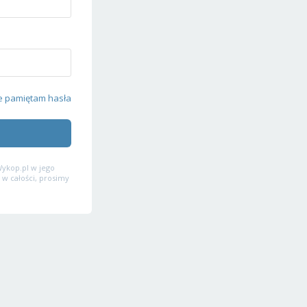
e pamiętam hasła
ykop.pl w jego
 w całości, prosimy