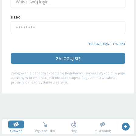
Hasło
nie pamiętam hasła
ZALOGUJ SIĘ
Zalogowanie oznacza akceptację
Regulaminu serwisu
Wykop.pl w jego
aktualnym brzmieniu. Jeśli nie akceptujesz Regulaminu w całości,
prosimy o niekorzystanie z serwisu.
Główna
Wykopalisko
Hity
Mikroblog