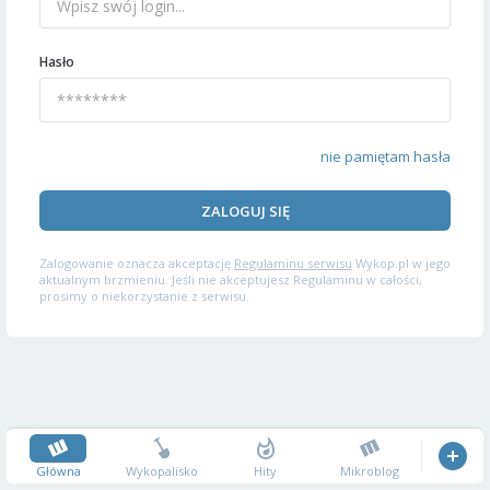
Hasło
nie pamiętam hasła
ZALOGUJ SIĘ
Zalogowanie oznacza akceptację
Regulaminu serwisu
Wykop.pl w jego
aktualnym brzmieniu. Jeśli nie akceptujesz Regulaminu w całości,
prosimy o niekorzystanie z serwisu.
Główna
Wykopalisko
Hity
Mikroblog