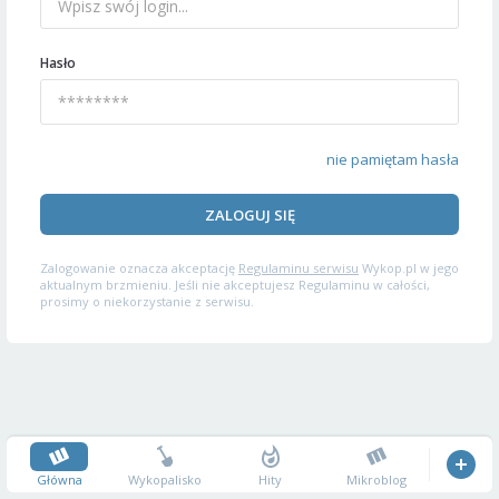
Hasło
nie pamiętam hasła
ZALOGUJ SIĘ
Zalogowanie oznacza akceptację
Regulaminu serwisu
Wykop.pl w jego
aktualnym brzmieniu. Jeśli nie akceptujesz Regulaminu w całości,
prosimy o niekorzystanie z serwisu.
Główna
Wykopalisko
Hity
Mikroblog