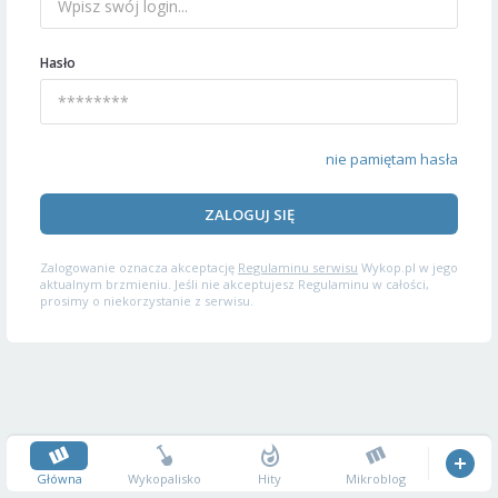
Hasło
nie pamiętam hasła
ZALOGUJ SIĘ
Zalogowanie oznacza akceptację
Regulaminu serwisu
Wykop.pl w jego
aktualnym brzmieniu. Jeśli nie akceptujesz Regulaminu w całości,
prosimy o niekorzystanie z serwisu.
Główna
Wykopalisko
Hity
Mikroblog