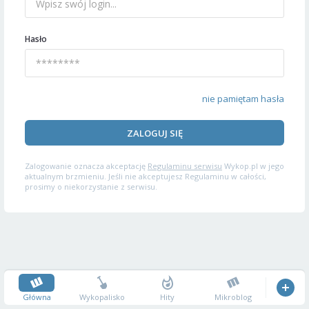
Hasło
nie pamiętam hasła
ZALOGUJ SIĘ
Zalogowanie oznacza akceptację
Regulaminu serwisu
Wykop.pl w jego
aktualnym brzmieniu. Jeśli nie akceptujesz Regulaminu w całości,
prosimy o niekorzystanie z serwisu.
Główna
Wykopalisko
Hity
Mikroblog