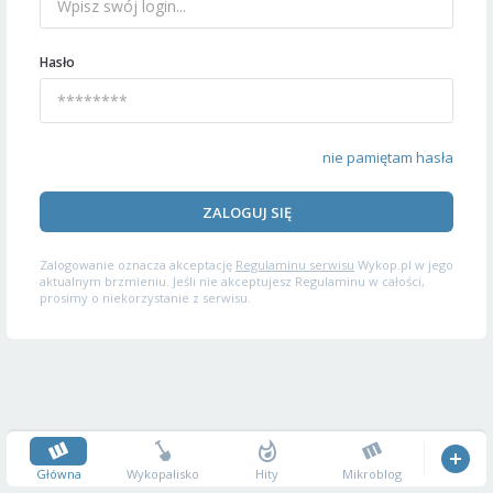
Hasło
nie pamiętam hasła
ZALOGUJ SIĘ
Zalogowanie oznacza akceptację
Regulaminu serwisu
Wykop.pl w jego
aktualnym brzmieniu. Jeśli nie akceptujesz Regulaminu w całości,
prosimy o niekorzystanie z serwisu.
Główna
Wykopalisko
Hity
Mikroblog