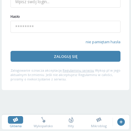
Hasło
nie pamiętam hasła
ZALOGUJ SIĘ
Zalogowanie oznacza akceptację
Regulaminu serwisu
Wykop.pl w jego
aktualnym brzmieniu. Jeśli nie akceptujesz Regulaminu w całości,
prosimy o niekorzystanie z serwisu.
Główna
Wykopalisko
Hity
Mikroblog