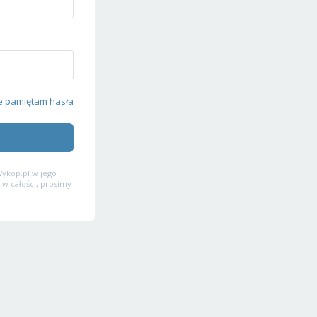
e pamiętam hasła
ykop.pl w jego
 w całości, prosimy