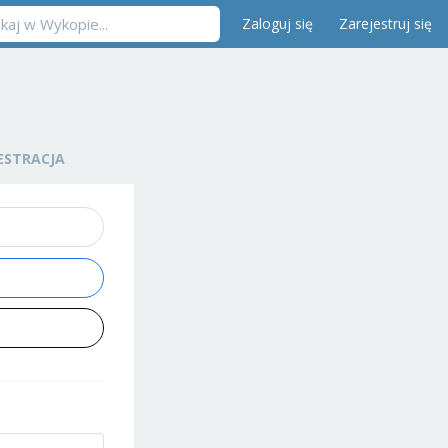
Zaloguj się
Zarejestruj się
ESTRACJA