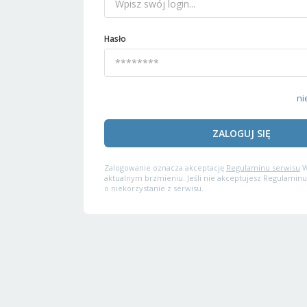
Hasło
ni
ZALOGUJ SIĘ
Zalogowanie oznacza akceptację
Regulaminu serwisu
W
aktualnym brzmieniu. Jeśli nie akceptujesz Regulaminu
o niekorzystanie z serwisu.