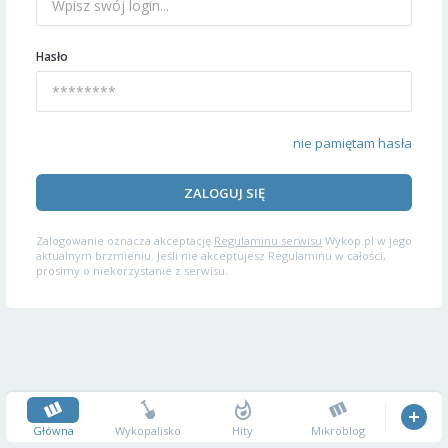
Hasło
nie pamiętam hasła
ZALOGUJ SIĘ
Zalogowanie oznacza akceptację
Regulaminu serwisu
Wykop.pl w jego
aktualnym brzmieniu. Jeśli nie akceptujesz Regulaminu w całości,
prosimy o niekorzystanie z serwisu.
Główna
Wykopalisko
Hity
Mikroblog