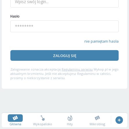
Hasło
nie pamiętam hasła
ZALOGUJ SIĘ
Zalogowanie oznacza akceptację
Regulaminu serwisu
Wykop.pl w jego
aktualnym brzmieniu. Jeśli nie akceptujesz Regulaminu w całości,
prosimy o niekorzystanie z serwisu.
Główna
Wykopalisko
Hity
Mikroblog