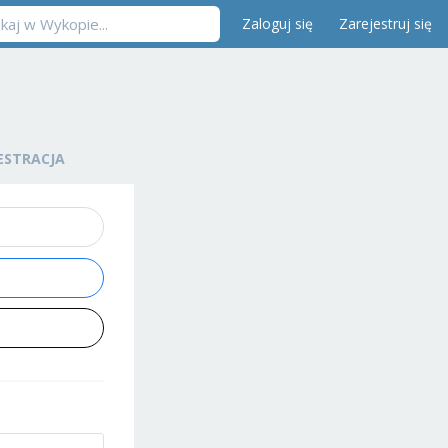
Zaloguj się
Zarejestruj się
ESTRACJA