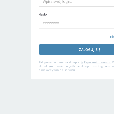
Hasło
ni
ZALOGUJ SIĘ
Zalogowanie oznacza akceptację
Regulaminu serwisu
W
aktualnym brzmieniu. Jeśli nie akceptujesz Regulaminu
o niekorzystanie z serwisu.