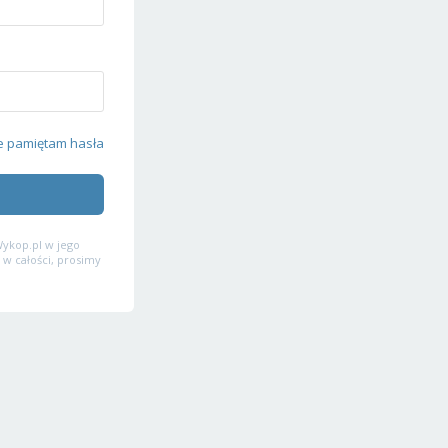
e pamiętam hasła
ykop.pl w jego
 w całości, prosimy