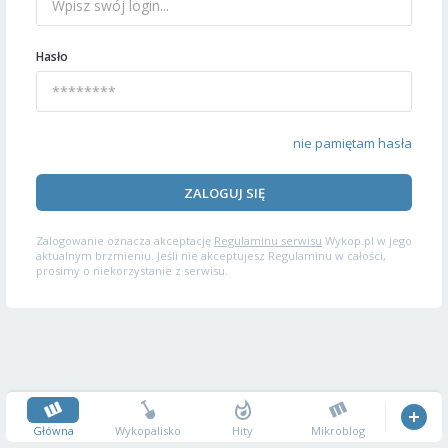
Hasło
nie pamiętam hasła
ZALOGUJ SIĘ
Zalogowanie oznacza akceptację
Regulaminu serwisu
Wykop.pl w jego
aktualnym brzmieniu. Jeśli nie akceptujesz Regulaminu w całości,
prosimy o niekorzystanie z serwisu.
Główna
Wykopalisko
Hity
Mikroblog