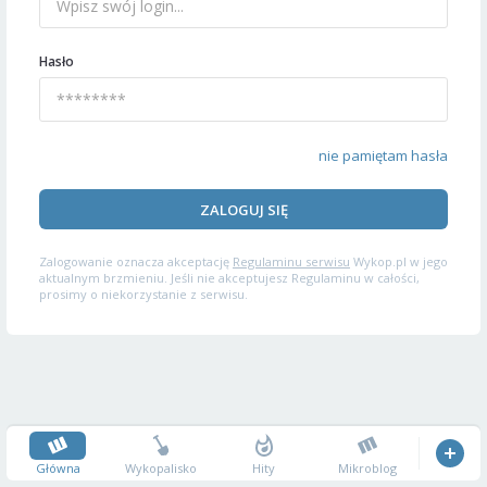
Hasło
nie pamiętam hasła
ZALOGUJ SIĘ
Zalogowanie oznacza akceptację
Regulaminu serwisu
Wykop.pl w jego
aktualnym brzmieniu. Jeśli nie akceptujesz Regulaminu w całości,
prosimy o niekorzystanie z serwisu.
Główna
Wykopalisko
Hity
Mikroblog