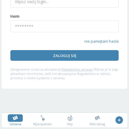
Hasło
nie pamiętam hasła
ZALOGUJ SIĘ
Zalogowanie oznacza akceptację
Regulaminu serwisu
Wykop.pl w jego
aktualnym brzmieniu. Jeśli nie akceptujesz Regulaminu w całości,
prosimy o niekorzystanie z serwisu.
Główna
Wykopalisko
Hity
Mikroblog