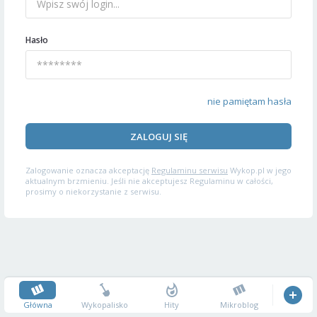
Hasło
nie pamiętam hasła
ZALOGUJ SIĘ
Zalogowanie oznacza akceptację
Regulaminu serwisu
Wykop.pl w jego
aktualnym brzmieniu. Jeśli nie akceptujesz Regulaminu w całości,
prosimy o niekorzystanie z serwisu.
Główna
Wykopalisko
Hity
Mikroblog