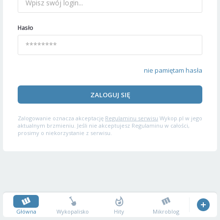
Hasło
nie pamiętam hasła
ZALOGUJ SIĘ
Zalogowanie oznacza akceptację
Regulaminu serwisu
Wykop.pl w jego
aktualnym brzmieniu. Jeśli nie akceptujesz Regulaminu w całości,
prosimy o niekorzystanie z serwisu.
Główna
Wykopalisko
Hity
Mikroblog