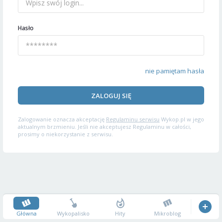
Hasło
nie pamiętam hasła
ZALOGUJ SIĘ
Zalogowanie oznacza akceptację
Regulaminu serwisu
Wykop.pl w jego
aktualnym brzmieniu. Jeśli nie akceptujesz Regulaminu w całości,
prosimy o niekorzystanie z serwisu.
Główna
Wykopalisko
Hity
Mikroblog