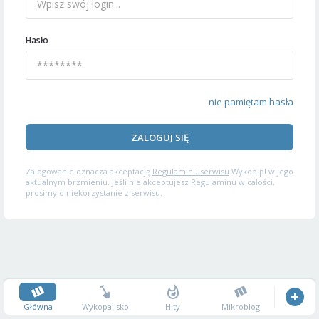
Hasło
nie pamiętam hasła
ZALOGUJ SIĘ
Zalogowanie oznacza akceptację
Regulaminu serwisu
Wykop.pl w jego
aktualnym brzmieniu. Jeśli nie akceptujesz Regulaminu w całości,
prosimy o niekorzystanie z serwisu.
Główna
Wykopalisko
Hity
Mikroblog