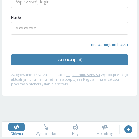
Hasło
nie pamiętam hasła
ZALOGUJ SIĘ
Zalogowanie oznacza akceptację
Regulaminu serwisu
Wykop.pl w jego
aktualnym brzmieniu. Jeśli nie akceptujesz Regulaminu w całości,
prosimy o niekorzystanie z serwisu.
Główna
Wykopalisko
Hity
Mikroblog