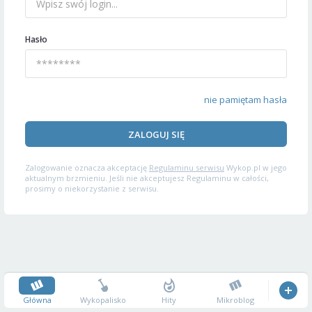
Hasło
nie pamiętam hasła
ZALOGUJ SIĘ
Zalogowanie oznacza akceptację
Regulaminu serwisu
Wykop.pl w jego
aktualnym brzmieniu. Jeśli nie akceptujesz Regulaminu w całości,
prosimy o niekorzystanie z serwisu.
Główna
Wykopalisko
Hity
Mikroblog