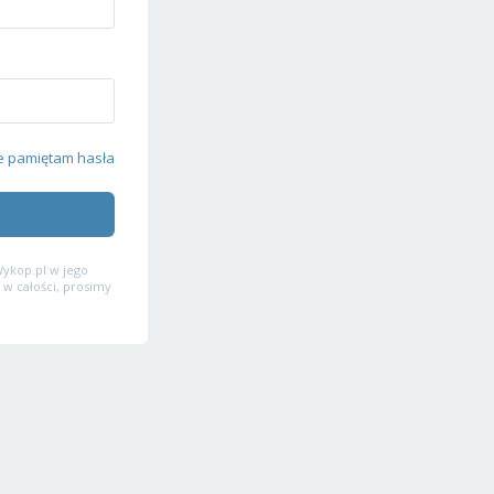
e pamiętam hasła
ykop.pl w jego
 w całości, prosimy