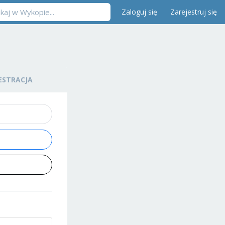
Zaloguj się
Zarejestruj się
ESTRACJA