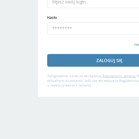
Hasło
ni
ZALOGUJ SIĘ
Zalogowanie oznacza akceptację
Regulaminu serwisu
W
aktualnym brzmieniu. Jeśli nie akceptujesz Regulaminu
o niekorzystanie z serwisu.