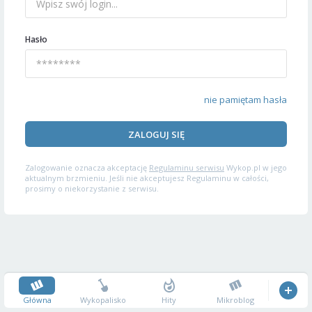
Hasło
nie pamiętam hasła
ZALOGUJ SIĘ
Zalogowanie oznacza akceptację
Regulaminu serwisu
Wykop.pl w jego
aktualnym brzmieniu. Jeśli nie akceptujesz Regulaminu w całości,
prosimy o niekorzystanie z serwisu.
Główna
Wykopalisko
Hity
Mikroblog