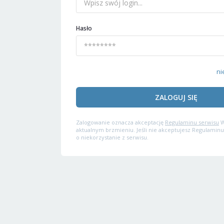
Hasło
ni
ZALOGUJ SIĘ
Zalogowanie oznacza akceptację
Regulaminu serwisu
W
aktualnym brzmieniu. Jeśli nie akceptujesz Regulaminu
o niekorzystanie z serwisu.