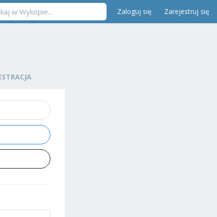
Zaloguj się
Zarejestruj się
ESTRACJA