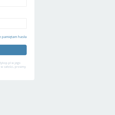
e pamiętam hasła
ykop.pl w jego
 w całości, prosimy