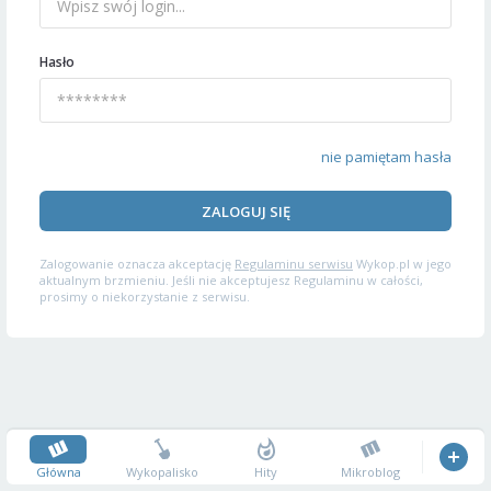
Hasło
nie pamiętam hasła
ZALOGUJ SIĘ
Zalogowanie oznacza akceptację
Regulaminu serwisu
Wykop.pl w jego
aktualnym brzmieniu. Jeśli nie akceptujesz Regulaminu w całości,
prosimy o niekorzystanie z serwisu.
Główna
Wykopalisko
Hity
Mikroblog