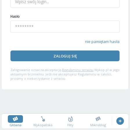
Hasło
nie pamiętam hasła
ZALOGUJ SIĘ
Zalogowanie oznacza akceptację
Regulaminu serwisu
Wykop.pl w jego
aktualnym brzmieniu. Jeśli nie akceptujesz Regulaminu w całości,
prosimy o niekorzystanie z serwisu.
Główna
Wykopalisko
Hity
Mikroblog