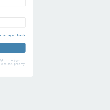
e pamiętam hasła
ykop.pl w jego
 w całości, prosimy