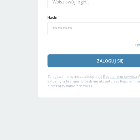
Hasło
ni
ZALOGUJ SIĘ
Zalogowanie oznacza akceptację
Regulaminu serwisu
W
aktualnym brzmieniu. Jeśli nie akceptujesz Regulaminu
o niekorzystanie z serwisu.