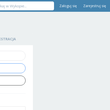
Zaloguj się
Zarejestruj się
ESTRACJA