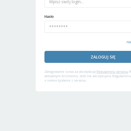
Hasło
ni
ZALOGUJ SIĘ
Zalogowanie oznacza akceptację
Regulaminu serwisu
W
aktualnym brzmieniu. Jeśli nie akceptujesz Regulaminu
o niekorzystanie z serwisu.