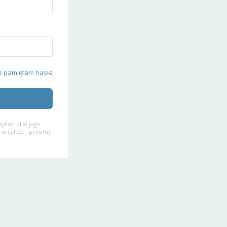
e pamiętam hasła
ykop.pl w jego
 w całości, prosimy