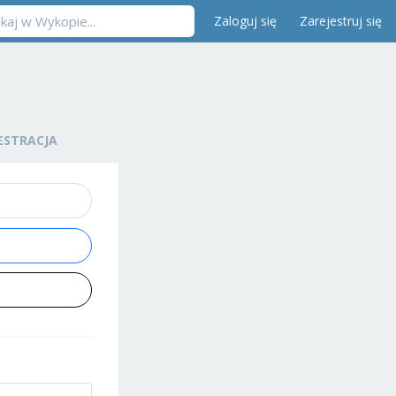
Zaloguj się
Zarejestruj się
ESTRACJA