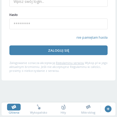
Hasło
nie pamiętam hasła
ZALOGUJ SIĘ
Zalogowanie oznacza akceptację
Regulaminu serwisu
Wykop.pl w jego
aktualnym brzmieniu. Jeśli nie akceptujesz Regulaminu w całości,
prosimy o niekorzystanie z serwisu.
Główna
Wykopalisko
Hity
Mikroblog