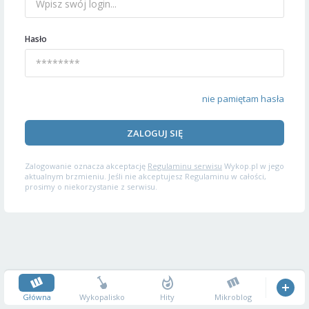
Hasło
nie pamiętam hasła
ZALOGUJ SIĘ
Zalogowanie oznacza akceptację
Regulaminu serwisu
Wykop.pl w jego
aktualnym brzmieniu. Jeśli nie akceptujesz Regulaminu w całości,
prosimy o niekorzystanie z serwisu.
Główna
Wykopalisko
Hity
Mikroblog