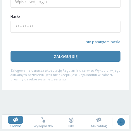
Hasło
nie pamiętam hasła
ZALOGUJ SIĘ
Zalogowanie oznacza akceptację
Regulaminu serwisu
Wykop.pl w jego
aktualnym brzmieniu. Jeśli nie akceptujesz Regulaminu w całości,
prosimy o niekorzystanie z serwisu.
Główna
Wykopalisko
Hity
Mikroblog