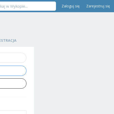
Zaloguj się
Zarejestruj się
ESTRACJA