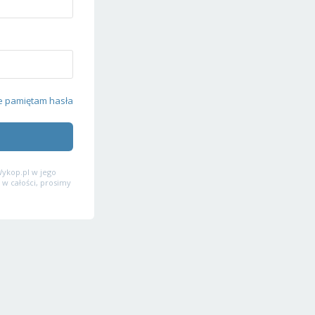
e pamiętam hasła
ykop.pl w jego
 w całości, prosimy