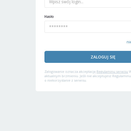
Hasło
ni
ZALOGUJ SIĘ
Zalogowanie oznacza akceptację
Regulaminu serwisu
W
aktualnym brzmieniu. Jeśli nie akceptujesz Regulaminu
o niekorzystanie z serwisu.