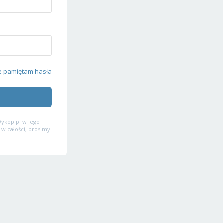
e pamiętam hasła
ykop.pl w jego
 w całości, prosimy