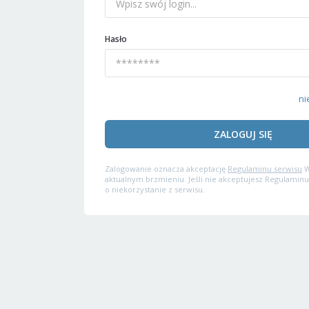
Hasło
ni
ZALOGUJ SIĘ
Zalogowanie oznacza akceptację
Regulaminu serwisu
W
aktualnym brzmieniu. Jeśli nie akceptujesz Regulaminu
o niekorzystanie z serwisu.