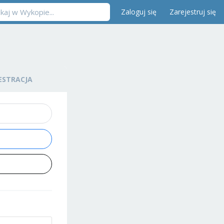
Zaloguj się
Zarejestruj się
ESTRACJA