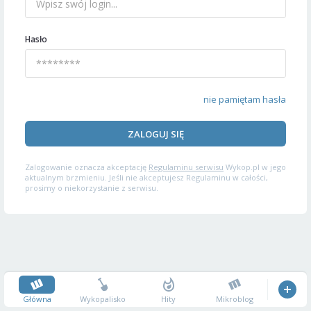
Hasło
nie pamiętam hasła
ZALOGUJ SIĘ
Zalogowanie oznacza akceptację
Regulaminu serwisu
Wykop.pl w jego
aktualnym brzmieniu. Jeśli nie akceptujesz Regulaminu w całości,
prosimy o niekorzystanie z serwisu.
Główna
Wykopalisko
Hity
Mikroblog