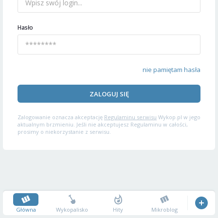
Hasło
nie pamiętam hasła
ZALOGUJ SIĘ
Zalogowanie oznacza akceptację
Regulaminu serwisu
Wykop.pl w jego
aktualnym brzmieniu. Jeśli nie akceptujesz Regulaminu w całości,
prosimy o niekorzystanie z serwisu.
Główna
Wykopalisko
Hity
Mikroblog