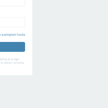
e pamiętam hasła
ykop.pl w jego
 w całości, prosimy