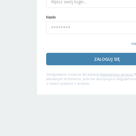
Hasło
ni
ZALOGUJ SIĘ
Zalogowanie oznacza akceptację
Regulaminu serwisu
W
aktualnym brzmieniu. Jeśli nie akceptujesz Regulaminu
o niekorzystanie z serwisu.