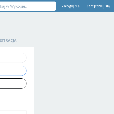
Zaloguj się
Zarejestruj się
ESTRACJA