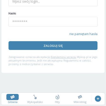
Hasło
nie pamiętam hasła
ZALOGUJ SIĘ
Zalogowanie oznacza akceptację
Regulaminu serwisu
Wykop.pl w jego
aktualnym brzmieniu. Jeśli nie akceptujesz Regulaminu w całości,
prosimy o niekorzystanie z serwisu.
Główna
Wykopalisko
Hity
Mikroblog