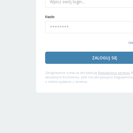
Hasło
ni
ZALOGUJ SIĘ
Zalogowanie oznacza akceptację
Regulaminu serwisu
W
aktualnym brzmieniu. Jeśli nie akceptujesz Regulaminu
o niekorzystanie z serwisu.