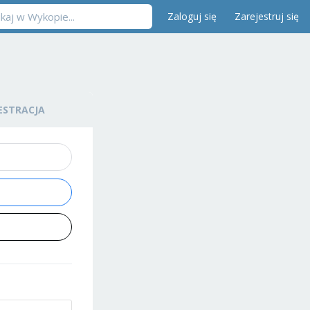
Zaloguj się
Zarejestruj się
ESTRACJA