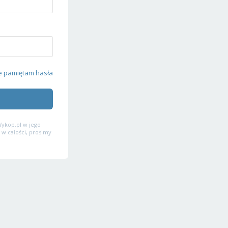
e pamiętam hasła
ykop.pl w jego
 w całości, prosimy