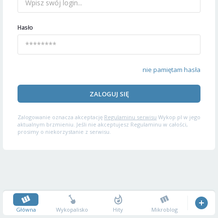
Hasło
nie pamiętam hasła
ZALOGUJ SIĘ
Zalogowanie oznacza akceptację
Regulaminu serwisu
Wykop.pl w jego
aktualnym brzmieniu. Jeśli nie akceptujesz Regulaminu w całości,
prosimy o niekorzystanie z serwisu.
Główna
Wykopalisko
Hity
Mikroblog