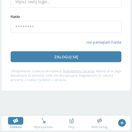
Hasło
nie pamiętam hasła
ZALOGUJ SIĘ
Zalogowanie oznacza akceptację
Regulaminu serwisu
Wykop.pl w jego
aktualnym brzmieniu. Jeśli nie akceptujesz Regulaminu w całości,
prosimy o niekorzystanie z serwisu.
Główna
Wykopalisko
Hity
Mikroblog