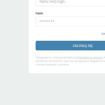
Hasło
ni
ZALOGUJ SIĘ
Zalogowanie oznacza akceptację
Regulaminu serwisu
W
aktualnym brzmieniu. Jeśli nie akceptujesz Regulaminu
o niekorzystanie z serwisu.