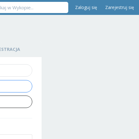
Zaloguj się
Zarejestruj się
ESTRACJA