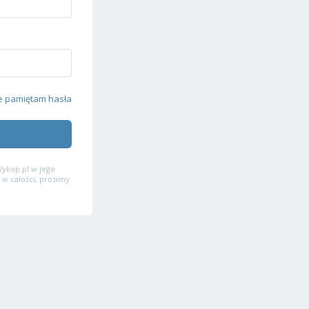
e pamiętam hasła
ykop.pl w jego
 w całości, prosimy