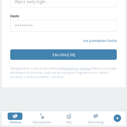
Hasło
nie pamiętam hasła
ZALOGUJ SIĘ
Zalogowanie oznacza akceptację
Regulaminu serwisu
Wykop.pl w jego
aktualnym brzmieniu. Jeśli nie akceptujesz Regulaminu w całości,
prosimy o niekorzystanie z serwisu.
Główna
Wykopalisko
Hity
Mikroblog