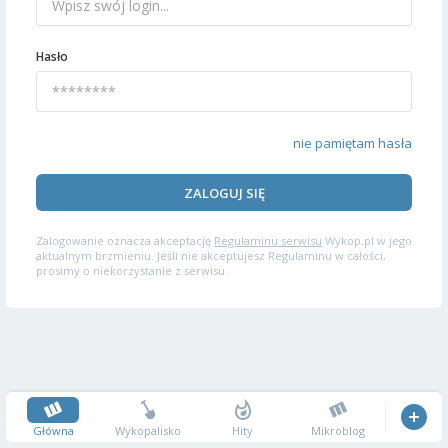
Hasło
nie pamiętam hasła
ZALOGUJ SIĘ
Zalogowanie oznacza akceptację
Regulaminu serwisu
Wykop.pl w jego
aktualnym brzmieniu. Jeśli nie akceptujesz Regulaminu w całości,
prosimy o niekorzystanie z serwisu.
Główna
Wykopalisko
Hity
Mikroblog