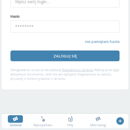
Hasło
nie pamiętam hasła
ZALOGUJ SIĘ
Zalogowanie oznacza akceptację
Regulaminu serwisu
Wykop.pl w jego
aktualnym brzmieniu. Jeśli nie akceptujesz Regulaminu w całości,
prosimy o niekorzystanie z serwisu.
Główna
Wykopalisko
Hity
Mikroblog