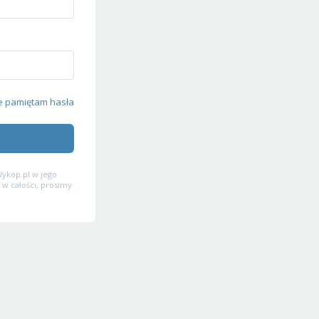
e pamiętam hasła
ykop.pl w jego
 w całości, prosimy