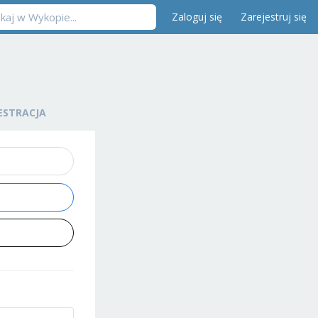
Zaloguj się
Zarejestruj się
ESTRACJA