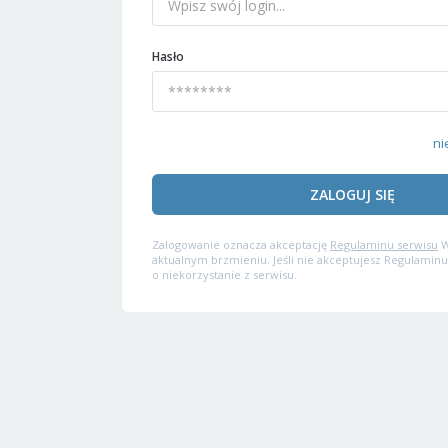
Hasło
ni
ZALOGUJ SIĘ
Zalogowanie oznacza akceptację
Regulaminu serwisu
W
aktualnym brzmieniu. Jeśli nie akceptujesz Regulaminu
o niekorzystanie z serwisu.