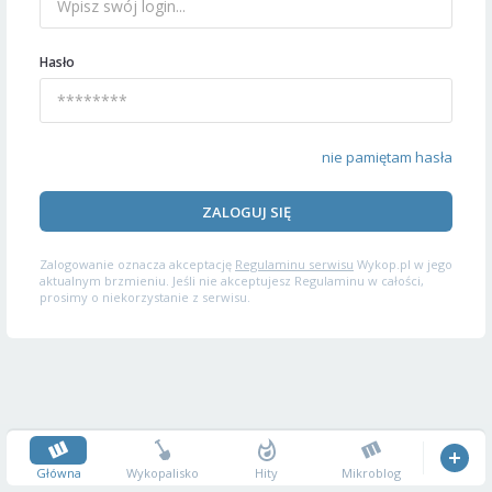
Hasło
nie pamiętam hasła
ZALOGUJ SIĘ
Zalogowanie oznacza akceptację
Regulaminu serwisu
Wykop.pl w jego
aktualnym brzmieniu. Jeśli nie akceptujesz Regulaminu w całości,
prosimy o niekorzystanie z serwisu.
Główna
Wykopalisko
Hity
Mikroblog